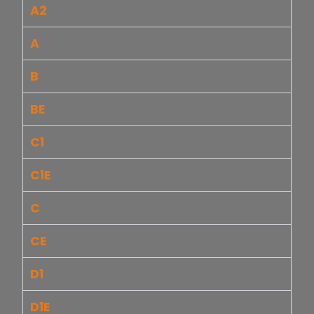
A2
A
B
BE
C1
C1E
C
CE
D1
D1E