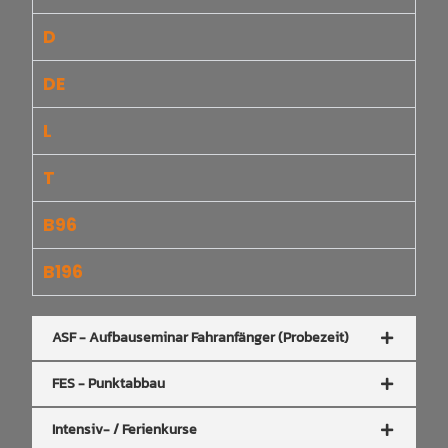
D
DE
L
T
B96
B196
ASF - Aufbauseminar Fahranfänger (Probezeit)
FES - Punktabbau
Intensiv- / Ferienkurse